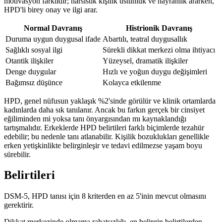
motivasyon farklıdır; narsistik kişilik üstünlük ve hayranlık ararken,
HPD'li birey onay ve ilgi arar.
Normal Davranış
Histrionik Davranış
Duruma uygun duygusal ifade
Abartılı, teatral duygusallık
Sağlıklı sosyal ilgi
Sürekli dikkat merkezi olma ihtiyacı
Otantik ilişkiler
Yüzeysel, dramatik ilişkiler
Denge duygular
Hızlı ve yoğun duygu değişimleri
Bağımsız düşünce
Kolayca etkilenme
HPD, genel nüfusun yaklaşık %2'sinde görülür ve klinik ortamlarda
kadınlarda daha sık tanılanır. Ancak bu farkın gerçek bir cinsiyet
eğiliminden mi yoksa tanı önyargısından mı kaynaklandığı
tartışmalıdır. Erkeklerde HPD belirtileri farklı biçimlerde tezahür
edebilir; bu nedenle tanı atlanabilir. Kişilik bozuklukları genellikle
erken yetişkinlikte belirginleşir ve tedavi edilmezse yaşam boyu
sürebilir.
Belirtileri
DSM-5, HPD tanısı için 8 kriterden en az 5'inin mevcut olmasını
gerektirir.
Dikkat merkezinde olmama rahatsızlığı, en belirgin belirtilerden