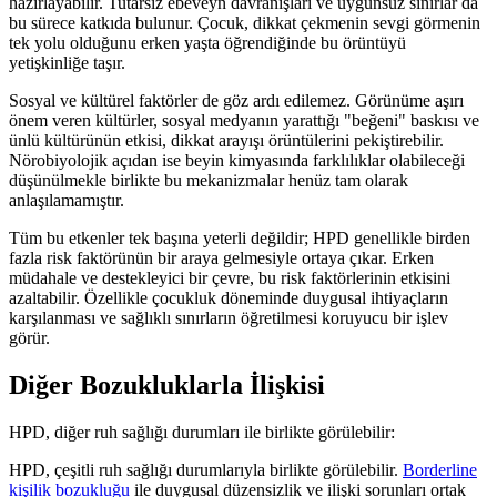
hazırlayabilir. Tutarsız ebeveyn davranışları ve uygunsuz sınırlar da
bu sürece katkıda bulunur. Çocuk, dikkat çekmenin sevgi görmenin
tek yolu olduğunu erken yaşta öğrendiğinde bu örüntüyü
yetişkinliğe taşır.
Sosyal ve kültürel faktörler de göz ardı edilemez. Görünüme aşırı
önem veren kültürler, sosyal medyanın yarattığı "beğeni" baskısı ve
ünlü kültürünün etkisi, dikkat arayışı örüntülerini pekiştirebilir.
Nörobiyolojik açıdan ise beyin kimyasında farklılıklar olabileceği
düşünülmekle birlikte bu mekanizmalar henüz tam olarak
anlaşılamamıştır.
Tüm bu etkenler tek başına yeterli değildir; HPD genellikle birden
fazla risk faktörünün bir araya gelmesiyle ortaya çıkar. Erken
müdahale ve destekleyici bir çevre, bu risk faktörlerinin etkisini
azaltabilir. Özellikle çocukluk döneminde duygusal ihtiyaçların
karşılanması ve sağlıklı sınırların öğretilmesi koruyucu bir işlev
görür.
Diğer Bozukluklarla İlişkisi
HPD, diğer ruh sağlığı durumları ile birlikte görülebilir:
HPD, çeşitli ruh sağlığı durumlarıyla birlikte görülebilir.
Borderline
kişilik bozukluğu
ile duygusal düzensizlik ve ilişki sorunları ortak