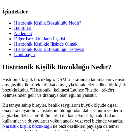
İçindekiler
Histrionik Kişilik Bozukluğu Nedir?
Belirtileri
Nedenleri
Diğer Bozukluklarla İlişkisi
Histrionik Kişilikle İlişkide Olmak
Histrionik Kişilik Bozukluğu Tedavisi
Unutmayın
Histrionik Kişilik Bozukluğu Nedir?
Histrionik kişilik bozukluğu, DSM-5 tarafından tanımlanan ve aşırı
duygusallık ile sürekli dikkat arayışıyla karakterize edilen bir kişilik
bozukluğudur. "Histrionik" kelimesi Latince "histrio" (aktör)
kelimesinden gelir ve dramaya olan eğilimi yansıtır.
Bu tanıya sahip bireyler, benlik saygılarını büyük ölçüde dışsal
onaylara dayandırır. İlişkilerini olduğundan daha samimi ve derin
algılarlar, fiziksel görünümlerini dikkat çekmek için aktif olarak
kullanırlar ve duygularını yoğun ancak yüzeysel biçimde yaşarlar.
Narsistik kişilik bozukluğu
ile bazı özellikleri paylaşsa da temel