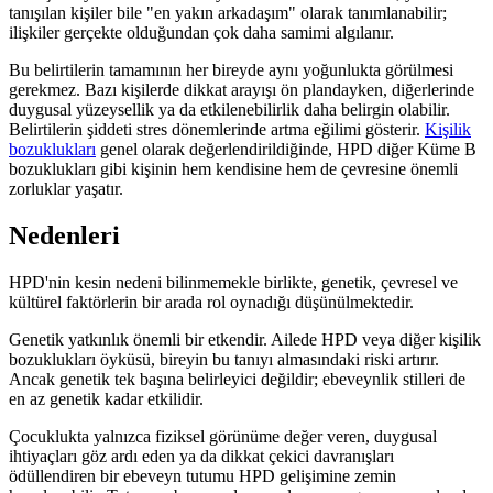
tanışılan kişiler bile "en yakın arkadaşım" olarak tanımlanabilir;
ilişkiler gerçekte olduğundan çok daha samimi algılanır.
Bu belirtilerin tamamının her bireyde aynı yoğunlukta görülmesi
gerekmez. Bazı kişilerde dikkat arayışı ön plandayken, diğerlerinde
duygusal yüzeysellik ya da etkilenebilirlik daha belirgin olabilir.
Belirtilerin şiddeti stres dönemlerinde artma eğilimi gösterir.
Kişilik
bozuklukları
genel olarak değerlendirildiğinde, HPD diğer Küme B
bozuklukları gibi kişinin hem kendisine hem de çevresine önemli
zorluklar yaşatır.
Nedenleri
HPD'nin kesin nedeni bilinmemekle birlikte, genetik, çevresel ve
kültürel faktörlerin bir arada rol oynadığı düşünülmektedir.
Genetik yatkınlık önemli bir etkendir. Ailede HPD veya diğer kişilik
bozuklukları öyküsü, bireyin bu tanıyı almasındaki riski artırır.
Ancak genetik tek başına belirleyici değildir; ebeveynlik stilleri de
en az genetik kadar etkilidir.
Çocuklukta yalnızca fiziksel görünüme değer veren, duygusal
ihtiyaçları göz ardı eden ya da dikkat çekici davranışları
ödüllendiren bir ebeveyn tutumu HPD gelişimine zemin