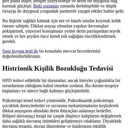
geri plana düşer; iletişim yüzeyselleşir ve derin bir duygusal bağ
kurmak güçleşir.
İlişki sorunları
zamanla derinleşebilir ve düşük
özsaygı ile duygusal yorgunluk partnerde yaygın etkiler haline gelir.
Bu ilişkide sağlıklı kalmak için net ve tutarlı sınırlar koymak kritik
öneme sahiptir. Dikkat arayışı olmadan yapılan davranışları
pekiştirmek, yüzeysel konuşmalar yerine derin paylaşımları teşvik
etmek ve her şeyden önce kendi ruh sağlığını önceliklendirmek
gerekir.
Sınır koyma testi ile
bu konudaki mevcut becerilerinizi
değerlendirebilirsiniz.
Histrionik Kişilik Bozukluğu Tedavisi
HPD tedavi edilebilir bir durumdur; ancak bireyler çoğunlukla bir
sorunlarının olduğunu kabul etmekte zorlanır. Bu durum terapiye
başlamayı ve sürece bağlı kalmayı güçleştirebilir.
Psikoterapi temel tedavi yöntemidir. Psikodinamik psikoterapi,
çocukluk deneyimlerini ve savunma mekanizmalarını keşfederek
dikkat arayışının altındaki derin ihtiyaçları anlamayı hedefler.
Bilişsel davranışçı terapi ise çarpık düşünce kalıplarını değiştirerek
daha sağlıklı davranış örüntüleri geliştirmeye odaklanır. Diyalektik
davranış terapisi, duygu düzenleme ve kişilerarası etkililik