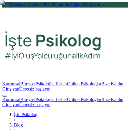
🎉 İlk seansınıza özel 990 TL indirim! Şimdi başlayın →
Kurumsal
Bireysel
Psikolojik Testler
Online Psikologlar
Bize Katılın
Giriş yap
Ücretsiz başlayın
Kurumsal
Bireysel
Psikolojik Testler
Online Psikologlar
Bize Katılın
Giriş yap
Ücretsiz başlayın
İşte Psikolog
/
Blog