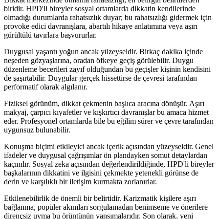
biridir. HPD'li bireyler sosyal ortamlarda dikkatin kendilerinde
olmadığı durumlarda rahatsızlık duyar; bu rahatsızlığı gidermek için
provoke edici davranışlara, abartılı hikaye anlatımına veya aşırı
gürültülü tavırlara başvururlar.
Duygusal yaşantı yoğun ancak yüzeyseldir. Birkaç dakika içinde
neşeden gözyaşlarına, oradan öfkeye geçiş görülebilir. Duygu
düzenleme becerileri zayıf olduğundan bu geçişler kişinin kendisini
de şaşırtabilir. Duygular gerçek hissettirse de çevresi tarafından
performatif olarak algılanır.
Fiziksel görünüm, dikkat çekmenin başlıca aracına dönüşür. Aşırı
makyaj, çarpıcı kıyafetler ve kışkırtıcı davranışlar bu amaca hizmet
eder. Profesyonel ortamlarda bile bu eğilim sürer ve çevre tarafından
uygunsuz bulunabilir.
Konuşma biçimi etkileyici ancak içerik açısından yüzeyseldir. Genel
ifadeler ve duygusal çağrışımlar ön plandayken somut detaylardan
kaçınılır. Sosyal zeka açısından değerlendirildiğinde, HPD'li bireyler
başkalarının dikkatini ve ilgisini çekmekte yetenekli görünse de
derin ve karşılıklı bir iletişim kurmakta zorlanırlar.
Etkilenebilirlik de önemli bir belirtidir. Karizmatik kişilere aşırı
bağlanma, popüler akımları sorgulamadan benimseme ve önerilere
dirençsiz uyma bu örüntünün yansımalarıdır. Son olarak, yeni