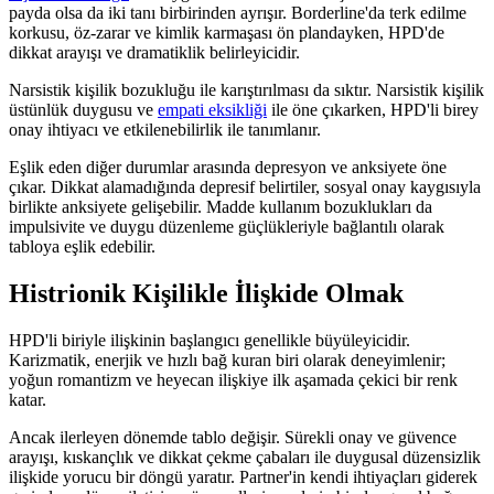
payda olsa da iki tanı birbirinden ayrışır. Borderline'da terk edilme
korkusu, öz-zarar ve kimlik karmaşası ön plandayken, HPD'de
dikkat arayışı ve dramatiklik belirleyicidir.
Narsistik kişilik bozukluğu ile karıştırılması da sıktır. Narsistik kişilik
üstünlük duygusu ve
empati eksikliği
ile öne çıkarken, HPD'li birey
onay ihtiyacı ve etkilenebilirlik ile tanımlanır.
Eşlik eden diğer durumlar arasında depresyon ve anksiyete öne
çıkar. Dikkat alamadığında depresif belirtiler, sosyal onay kaygısıyla
birlikte anksiyete gelişebilir. Madde kullanım bozuklukları da
impulsivite ve duygu düzenleme güçlükleriyle bağlantılı olarak
tabloya eşlik edebilir.
Histrionik Kişilikle İlişkide Olmak
HPD'li biriyle ilişkinin başlangıcı genellikle büyüleyicidir.
Karizmatik, enerjik ve hızlı bağ kuran biri olarak deneyimlenir;
yoğun romantizm ve heyecan ilişkiye ilk aşamada çekici bir renk
katar.
Ancak ilerleyen dönemde tablo değişir. Sürekli onay ve güvence
arayışı, kıskançlık ve dikkat çekme çabaları ile duygusal düzensizlik
ilişkide yorucu bir döngü yaratır. Partner'in kendi ihtiyaçları giderek