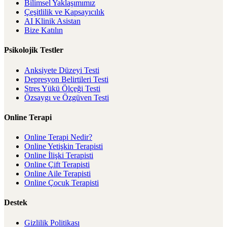
Bilimsel Yaklaşımımız
Çeşitlilik ve Kapsayıcılık
AI Klinik Asistan
Bize Katılın
Psikolojik Testler
Anksiyete Düzeyi Testi
Depresyon Belirtileri Testi
Stres Yükü Ölçeği Testi
Özsaygı ve Özgüven Testi
Online Terapi
Online Terapi Nedir?
Online Yetişkin Terapisti
Online İlişki Terapisti
Online Çift Terapisti
Online Aile Terapisti
Online Çocuk Terapisti
Destek
Gizlilik Politikası