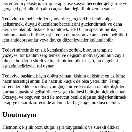
becerilerini pekiştirir. Grup terapisi ise sosyal beceriler geliştirme ve
gerçekçi geri bildirim alma açısından değerli bir zemin sunar.
Tedavinin temel hedefleri şunlardır: gerçekçi bir benlik algısı
geliştirmek, duygu düzenleme becerilerini güçlendirmek ve daha
derin ve otantik ilişkiler kurabilmek. HPD için spesifik bir ilaç
bulunmamakla birlikte, eşlik eden depresyon ve anksiyete belirtileri
için antidepresanlar veya duygu düzenleyiciler kullanılabilir.
Tedavi sürecinde en sık karşılaşılan zorluk, bireyin terapiste
yüzeysel bir katılım sergilemesi ve değişim motivasyonunun zayıf
olmasıdır. Uzun süreli ve tutarlı bir terapötik ilişki, bu engelleri
aşmada belirleyici rol oynar.
Tedaviye başlamak için doğru zaman, kişinin değişime en az biraz
hazır hissettiği andır. Bu hazırlık küçük de olsa yeterlidir. Terapi
süreci ilerledikçe motivasyon güçlenir ve kişi daha otantik ilişkiler
kurma kapasitesi geliştirdikçe yaşam kalitesi belirgin biçimde artar.
Özsaygı ve özgüven testi ile mevcut benlik algısını değerlendirmek,
terapiye hazırlık sürecinde anlamlı bir başlangıç noktası olabilir.
Unutmayın
Histrionik kişilik bozukluğu, aşırı duygusallık ve sürekli dikkat