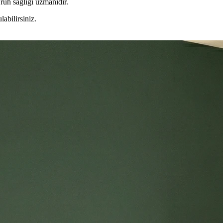
n ruh sağlığı uzmanıdır.
labilirsiniz.