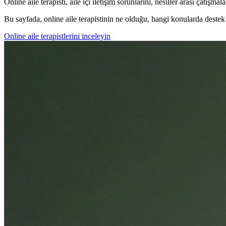
Online aile terapisti, aile içi iletişim sorunlarını, nesiller arası çatışm
Bu sayfada, online aile terapistinin ne olduğu, hangi konularda destek s
Online aile terapistlerini inceleyin