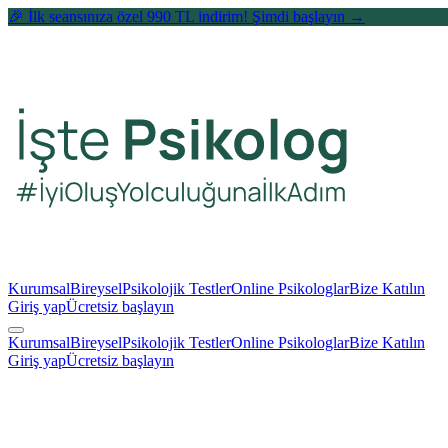
🎉 İlk seansınıza özel 990 TL indirim! Şimdi başlayın →
Kurumsal
Bireysel
Psikolojik Testler
Online Psikologlar
Bize Katılın
Giriş yap
Ücretsiz başlayın
Kurumsal
Bireysel
Psikolojik Testler
Online Psikologlar
Bize Katılın
Giriş yap
Ücretsiz başlayın