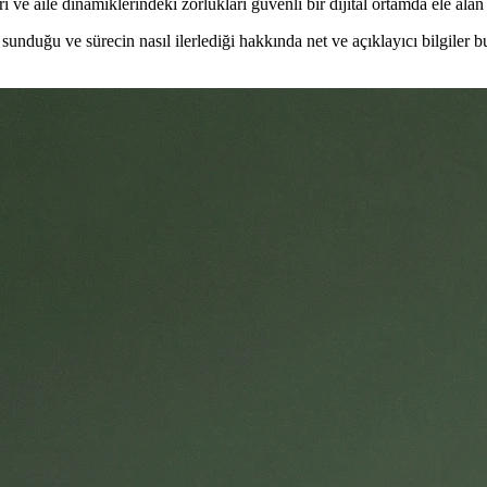
aları ve aile dinamiklerindeki zorlukları güvenli bir dijital ortamda ele ala
unduğu ve sürecin nasıl ilerlediği hakkında net ve açıklayıcı bilgiler bu