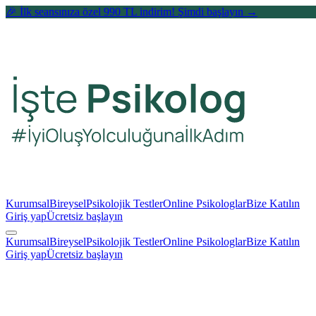
🎉 İlk seansınıza özel 990 TL indirim! Şimdi başlayın →
Kurumsal
Bireysel
Psikolojik Testler
Online Psikologlar
Bize Katılın
Giriş yap
Ücretsiz başlayın
Kurumsal
Bireysel
Psikolojik Testler
Online Psikologlar
Bize Katılın
Giriş yap
Ücretsiz başlayın