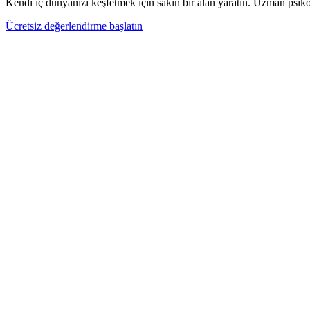
Kendi iç dünyanızı keşfetmek için sakin bir alan yaratın. Uzman psikolo
Ücretsiz değerlendirme başlatın