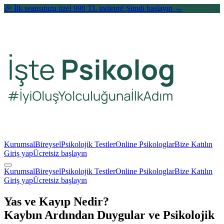
🎉 İlk seansınıza özel 990 TL indirim! Şimdi başlayın →
Kurumsal
Bireysel
Psikolojik Testler
Online Psikologlar
Bize Katılın
Giriş yap
Ücretsiz başlayın
Kurumsal
Bireysel
Psikolojik Testler
Online Psikologlar
Bize Katılın
Giriş yap
Ücretsiz başlayın
Yas ve Kayıp Nedir?
Kaybın Ardından Duygular ve Psikolojik