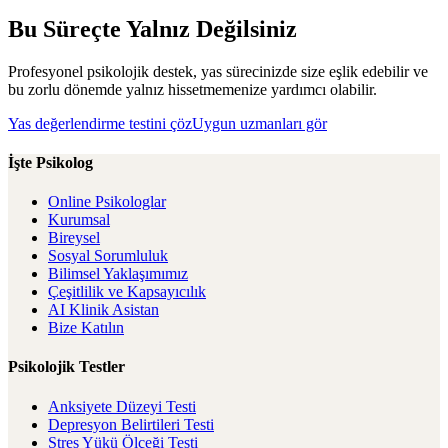
Bu Süreçte Yalnız Değilsiniz
Profesyonel psikolojik destek, yas sürecinizde size eşlik edebilir ve
bu zorlu dönemde yalnız hissetmemenize yardımcı olabilir.
Yas değerlendirme testini çöz
Uygun uzmanları gör
İşte Psikolog
Online Psikologlar
Kurumsal
Bireysel
Sosyal Sorumluluk
Bilimsel Yaklaşımımız
Çeşitlilik ve Kapsayıcılık
AI Klinik Asistan
Bize Katılın
Psikolojik Testler
Anksiyete Düzeyi Testi
Depresyon Belirtileri Testi
Stres Yükü Ölçeği Testi