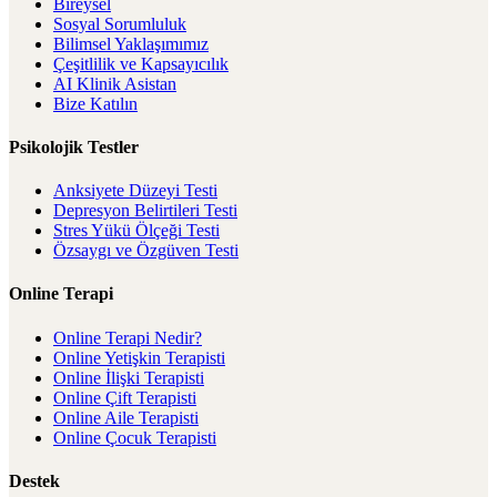
Bireysel
Sosyal Sorumluluk
Bilimsel Yaklaşımımız
Çeşitlilik ve Kapsayıcılık
AI Klinik Asistan
Bize Katılın
Psikolojik Testler
Anksiyete Düzeyi Testi
Depresyon Belirtileri Testi
Stres Yükü Ölçeği Testi
Özsaygı ve Özgüven Testi
Online Terapi
Online Terapi Nedir?
Online Yetişkin Terapisti
Online İlişki Terapisti
Online Çift Terapisti
Online Aile Terapisti
Online Çocuk Terapisti
Destek