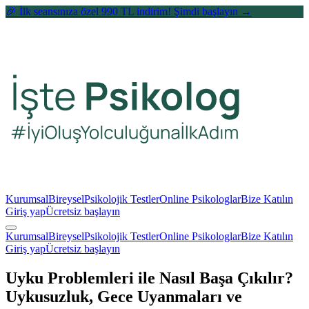
🎉 İlk seansınıza özel 990 TL indirim! Şimdi başlayın →
Kurumsal
Bireysel
Psikolojik Testler
Online Psikologlar
Bize Katılın
Giriş yap
Ücretsiz başlayın
Kurumsal
Bireysel
Psikolojik Testler
Online Psikologlar
Bize Katılın
Giriş yap
Ücretsiz başlayın
Uyku Problemleri ile Nasıl Başa Çıkılır?
Uykusuzluk, Gece Uyanmaları ve