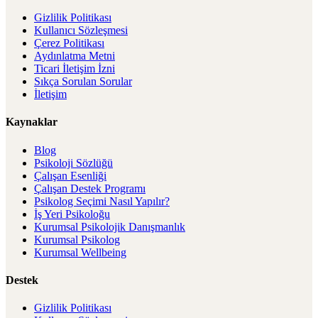
Gizlilik Politikası
Kullanıcı Sözleşmesi
Çerez Politikası
Aydınlatma Metni
Ticari İletişim İzni
Sıkça Sorulan Sorular
İletişim
Kaynaklar
Blog
Psikoloji Sözlüğü
Çalışan Esenliği
Çalışan Destek Programı
Psikolog Seçimi Nasıl Yapılır?
İş Yeri Psikoloğu
Kurumsal Psikolojik Danışmanlık
Kurumsal Psikolog
Kurumsal Wellbeing
Destek
Gizlilik Politikası