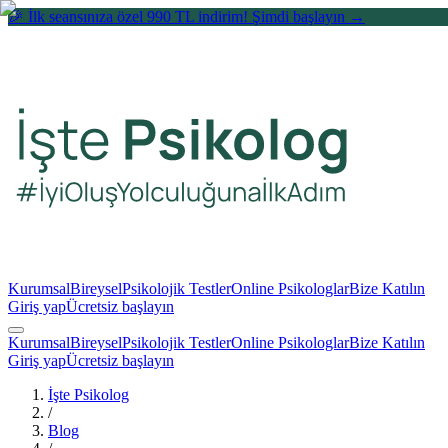
🎉 İlk seansınıza özel 990 TL indirim! Şimdi başlayın →
Kurumsal
Bireysel
Psikolojik Testler
Online Psikologlar
Bize Katılın
Giriş yap
Ücretsiz başlayın
Kurumsal
Bireysel
Psikolojik Testler
Online Psikologlar
Bize Katılın
Giriş yap
Ücretsiz başlayın
İşte Psikolog
/
Blog