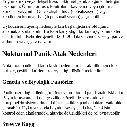
Yoğun korku veya dehşet hissi, nokturnal panik atağın en belirgin
özelliğidir. Ölüm korkusu, kontrolünü kaybetme veya çıldırma
korkusu yaygındır. Gerçekdışılık hissi (derealizasyon) veya
kendinden kopma hissi (depersonalizasyon) yaşanabilir.
Uykudan ani uyanış nedeniyle kişi başlangıçta ne olduğunu
anlamakta zorlanabilir. Bu kafa karışıklığı, korku duygusunu daha
da artırabilir. Belirtiler genellikle 10-20 dakika içinde zirve yapar ve
ardından yavaş yavaş azalır.
Nokturnal Panik Atak Nedenleri
Nokturnal panik atakların kesin nedeni tam olarak bilinmemekle
birlikte, çeşitli faktörlerin rol oynadığı düşünülmektedir.
Genetik ve Biyolojik Faktörler
Panik bozukluğu ailede görülüyorsa, nokturnal panik atak riski artar.
Beyin kimyasındaki dengesizlikler, özellikle serotonin ve
norepinefrin sistemlerindeki düzensizlikler, panik ataklara yatkınlık
yaratabilir. Uyku sırasında beynin "savaş ya da kaç" tepkisini
kontrol eden alanlarındaki aktivite değişiklikleri de rol oynayabilir.
Stres ve Kaygı