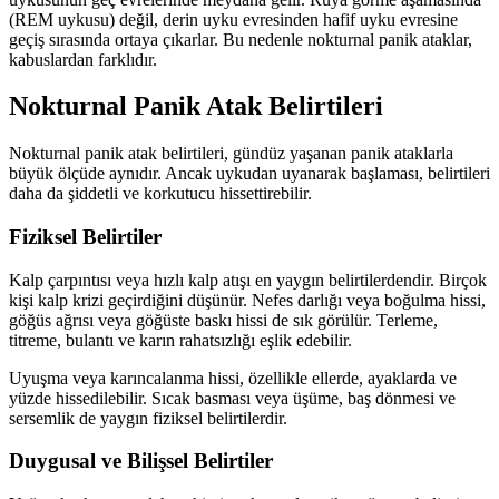
(REM uykusu) değil, derin uyku evresinden hafif uyku evresine
geçiş sırasında ortaya çıkarlar. Bu nedenle nokturnal panik ataklar,
kabuslardan farklıdır.
Nokturnal Panik Atak Belirtileri
Nokturnal panik atak belirtileri, gündüz yaşanan panik ataklarla
büyük ölçüde aynıdır. Ancak uykudan uyanarak başlaması, belirtileri
daha da şiddetli ve korkutucu hissettirebilir.
Fiziksel Belirtiler
Kalp çarpıntısı veya hızlı kalp atışı en yaygın belirtilerdendir. Birçok
kişi kalp krizi geçirdiğini düşünür. Nefes darlığı veya boğulma hissi,
göğüs ağrısı veya göğüste baskı hissi de sık görülür. Terleme,
titreme, bulantı ve karın rahatsızlığı eşlik edebilir.
Uyuşma veya karıncalanma hissi, özellikle ellerde, ayaklarda ve
yüzde hissedilebilir. Sıcak basması veya üşüme, baş dönmesi ve
sersemlik de yaygın fiziksel belirtilerdir.
Duygusal ve Bilişsel Belirtiler