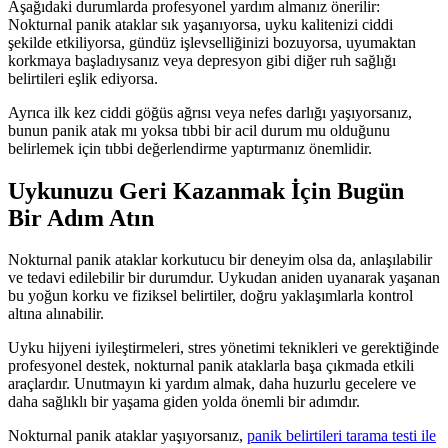
Aşağıdaki durumlarda profesyonel yardım almanız önerilir:
Nokturnal panik ataklar sık yaşanıyorsa, uyku kalitenizi ciddi
şekilde etkiliyorsa, gündüz işlevselliğinizi bozuyorsa, uyumaktan
korkmaya başladıysanız veya depresyon gibi diğer ruh sağlığı
belirtileri eşlik ediyorsa.
Ayrıca ilk kez ciddi göğüs ağrısı veya nefes darlığı yaşıyorsanız,
bunun panik atak mı yoksa tıbbi bir acil durum mu olduğunu
belirlemek için tıbbi değerlendirme yaptırmanız önemlidir.
Uykunuzu Geri Kazanmak İçin Bugün
Bir Adım Atın
Nokturnal panik ataklar korkutucu bir deneyim olsa da, anlaşılabilir
ve tedavi edilebilir bir durumdur. Uykudan aniden uyanarak yaşanan
bu yoğun korku ve fiziksel belirtiler, doğru yaklaşımlarla kontrol
altına alınabilir.
Uyku hijyeni iyileştirmeleri, stres yönetimi teknikleri ve gerektiğinde
profesyonel destek, nokturnal panik ataklarla başa çıkmada etkili
araçlardır. Unutmayın ki yardım almak, daha huzurlu gecelere ve
daha sağlıklı bir yaşama giden yolda önemli bir adımdır.
Nokturnal panik ataklar yaşıyorsanız,
panik belirtileri tarama testi ile