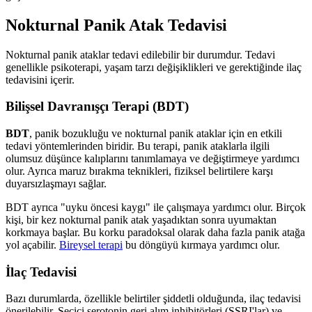
Nokturnal Panik Atak Tedavisi
Nokturnal panik ataklar tedavi edilebilir bir durumdur. Tedavi
genellikle psikoterapi, yaşam tarzı değişiklikleri ve gerektiğinde ilaç
tedavisini içerir.
Bilişsel Davranışçı Terapi (BDT)
BDT
, panik bozukluğu ve nokturnal panik ataklar için en etkili
tedavi yöntemlerinden biridir. Bu terapi, panik ataklarla ilgili
olumsuz düşünce kalıplarını tanımlamaya ve değiştirmeye yardımcı
olur. Ayrıca maruz bırakma teknikleri, fiziksel belirtilere karşı
duyarsızlaşmayı sağlar.
BDT ayrıca "uyku öncesi kaygı" ile çalışmaya yardımcı olur. Birçok
kişi, bir kez nokturnal panik atak yaşadıktan sonra uyumaktan
korkmaya başlar. Bu korku paradoksal olarak daha fazla panik atağa
yol açabilir.
Bireysel terapi
bu döngüyü kırmaya yardımcı olur.
İlaç Tedavisi
Bazı durumlarda, özellikle belirtiler şiddetli olduğunda, ilaç tedavisi
önerilebilir. Seçici serotonin geri alım inhibitörleri (SSRI'lar) ve