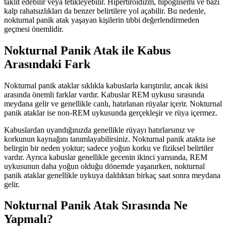
taklit edebilir veya tetikleyebilir. Hipertiroidizm, hipoglisemi ve bazı
kalp rahatsızlıkları da benzer belirtilere yol açabilir. Bu nedenle,
nokturnal panik atak yaşayan kişilerin tıbbi değerlendirmeden
geçmesi önemlidir.
Nokturnal Panik Atak ile Kabus
Arasındaki Fark
Nokturnal panik ataklar sıklıkla kabuslarla karıştırılır, ancak ikisi
arasında önemli farklar vardır. Kabuslar REM uykusu sırasında
meydana gelir ve genellikle canlı, hatırlanan rüyalar içerir. Nokturnal
panik ataklar ise non-REM uykusunda gerçekleşir ve rüya içermez.
Kabuslardan uyandığınızda genellikle rüyayı hatırlarsınız ve
korkunun kaynağını tanımlayabilirsiniz. Nokturnal panik atakta ise
belirgin bir neden yoktur; sadece yoğun korku ve fiziksel belirtiler
vardır. Ayrıca kabuslar genellikle gecenin ikinci yarısında, REM
uykusunun daha yoğun olduğu dönemde yaşanırken, nokturnal
panik ataklar genellikle uykuya daldıktan birkaç saat sonra meydana
gelir.
Nokturnal Panik Atak Sırasında Ne
Yapmalı?