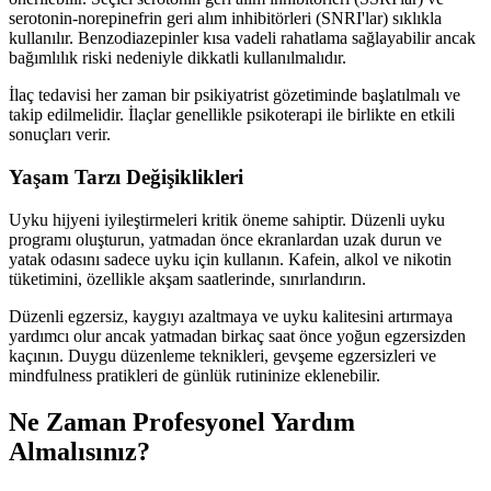
serotonin-norepinefrin geri alım inhibitörleri (SNRI'lar) sıklıkla
kullanılır. Benzodiazepinler kısa vadeli rahatlama sağlayabilir ancak
bağımlılık riski nedeniyle dikkatli kullanılmalıdır.
İlaç tedavisi her zaman bir psikiyatrist gözetiminde başlatılmalı ve
takip edilmelidir. İlaçlar genellikle psikoterapi ile birlikte en etkili
sonuçları verir.
Yaşam Tarzı Değişiklikleri
Uyku hijyeni iyileştirmeleri kritik öneme sahiptir. Düzenli uyku
programı oluşturun, yatmadan önce ekranlardan uzak durun ve
yatak odasını sadece uyku için kullanın. Kafein, alkol ve nikotin
tüketimini, özellikle akşam saatlerinde, sınırlandırın.
Düzenli egzersiz, kaygıyı azaltmaya ve uyku kalitesini artırmaya
yardımcı olur ancak yatmadan birkaç saat önce yoğun egzersizden
kaçının. Duygu düzenleme teknikleri, gevşeme egzersizleri ve
mindfulness pratikleri de günlük rutininize eklenebilir.
Ne Zaman Profesyonel Yardım
Almalısınız?