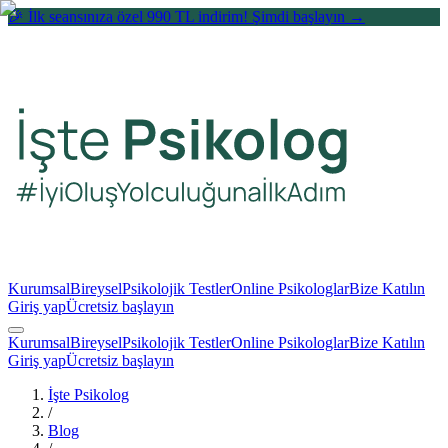
🎉 İlk seansınıza özel 990 TL indirim! Şimdi başlayın →
Kurumsal
Bireysel
Psikolojik Testler
Online Psikologlar
Bize Katılın
Giriş yap
Ücretsiz başlayın
Kurumsal
Bireysel
Psikolojik Testler
Online Psikologlar
Bize Katılın
Giriş yap
Ücretsiz başlayın
İşte Psikolog
/
Blog