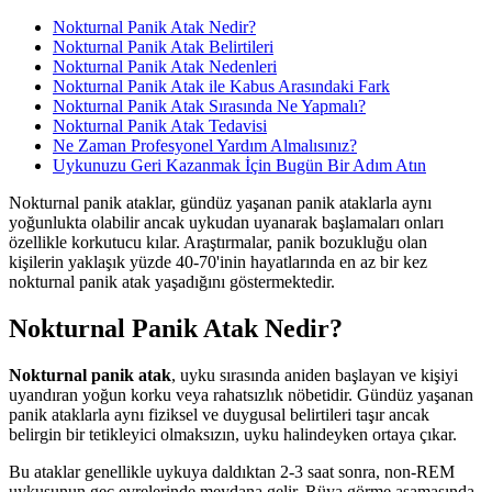
Nokturnal Panik Atak Nedir?
Nokturnal Panik Atak Belirtileri
Nokturnal Panik Atak Nedenleri
Nokturnal Panik Atak ile Kabus Arasındaki Fark
Nokturnal Panik Atak Sırasında Ne Yapmalı?
Nokturnal Panik Atak Tedavisi
Ne Zaman Profesyonel Yardım Almalısınız?
Uykunuzu Geri Kazanmak İçin Bugün Bir Adım Atın
Nokturnal panik ataklar, gündüz yaşanan panik ataklarla aynı
yoğunlukta olabilir ancak uykudan uyanarak başlamaları onları
özellikle korkutucu kılar. Araştırmalar, panik bozukluğu olan
kişilerin yaklaşık yüzde 40-70'inin hayatlarında en az bir kez
nokturnal panik atak yaşadığını göstermektedir.
Nokturnal Panik Atak Nedir?
Nokturnal panik atak
, uyku sırasında aniden başlayan ve kişiyi
uyandıran yoğun korku veya rahatsızlık nöbetidir. Gündüz yaşanan
panik ataklarla aynı fiziksel ve duygusal belirtileri taşır ancak
belirgin bir tetikleyici olmaksızın, uyku halindeyken ortaya çıkar.
Bu ataklar genellikle uykuya daldıktan 2-3 saat sonra, non-REM
uykusunun geç evrelerinde meydana gelir. Rüya görme aşamasında