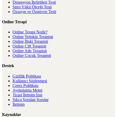
Depresyon Belirtileri Testi
Stres Yükü Ölçeği Testi
Özsaygı ve Özgüven Testi
Online Terapi
Online Terapi Nedir?
Online Yetişkin Terapisti
Online İlişki Terapisti
Online Çift Terapisti
Online Aile Terapisti
Online Çocuk Terapisti
Destek
Gizlilik Politikası
Kullanıcı Sözleşmesi
Çerez Politikası
Aydınlatma Metni
Ticari İletişim İzni
Sıkça Sorulan Sorular
İletişim
Kaynaklar