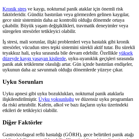
Kronik stres
ve kaygı, nokturnal panik ataklar için önemli risk
faktörleridir. Gündüz bastırılan veya görmezden gelinen kaygılar,
gece sinir sisteminin daha az kontrollü olduğu dönemde ortaya
çıkabilir. Büyük yaşam değişiklikleri, travmatik deneyimler veya
süregelen stresörler tetikleyici olabilir.
İş stresi, mali sorunlar, ilişki problemleri veya hastalık gibi kronik
stresörler, vücudun stres tepki sistemini sürekli aktif tutar. Bu sürekli
teyakkuz hali, uyku sırasında bile devam edebilir. Özellikle
yüksek
düzeyde kaygı yaşayan kişilerde
, uyku-uyanıklık geçişleri sırasında
panik atak tetiklenme olasılığı artar. Gün içinde bastırılan endişeler,
uykunun daha az savunmalı olduğu dönemlerde yüzeye çıkar.
Uyku Sorunları
Uyku apnesi gibi uyku bozuklukları, nokturnal panik ataklarla
ilişkilendirilmiştir.
Uyku yoksunluğu
ve düzensiz uyku programları
da riski artırabilir. Kafein, alkol ve bazı ilaçların uyku üzerindeki
etkileri de tetikleyici olabilir.
Diğer Faktörler
Gastroözofageal reflü hastalığı (GÖRH), gece belirtileri panik atağı