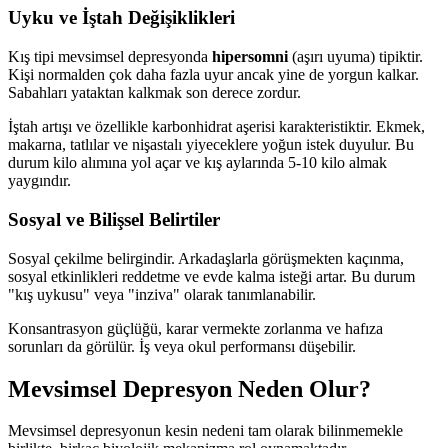
Uyku ve İştah Değişiklikleri
Kış tipi mevsimsel depresyonda
hipersomni
(aşırı uyuma) tipiktir.
Kişi normalden çok daha fazla uyur ancak yine de yorgun kalkar.
Sabahları yataktan kalkmak son derece zordur.
İştah artışı ve özellikle karbonhidrat aşerisi karakteristiktir. Ekmek,
makarna, tatlılar ve nişastalı yiyeceklere yoğun istek duyulur. Bu
durum kilo alımına yol açar ve kış aylarında 5-10 kilo almak
yaygındır.
Sosyal ve Bilişsel Belirtiler
Sosyal çekilme belirgindir. Arkadaşlarla görüşmekten kaçınma,
sosyal etkinlikleri reddetme ve evde kalma isteği artar. Bu durum
"kış uykusu" veya "inziva" olarak tanımlanabilir.
Konsantrasyon güçlüğü, karar vermekte zorlanma ve hafıza
sorunları da görülür. İş veya okul performansı düşebilir.
Mevsimsel Depresyon Neden Olur?
Mevsimsel depresyonun kesin nedeni tam olarak bilinmemekle