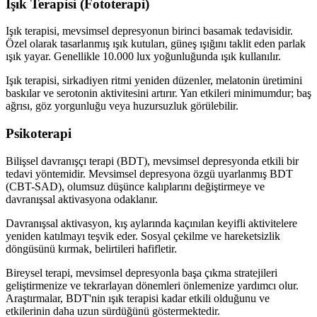
Işık Terapisi (Fototerapi)
Işık terapisi, mevsimsel depresyonun birinci basamak tedavisidir.
Özel olarak tasarlanmış ışık kutuları, güneş ışığını taklit eden parlak
ışık yayar. Genellikle 10.000 lux yoğunluğunda ışık kullanılır.
Işık terapisi, sirkadiyen ritmi yeniden düzenler, melatonin üretimini
baskılar ve serotonin aktivitesini artırır. Yan etkileri minimumdur; baş
ağrısı, göz yorgunluğu veya huzursuzluk görülebilir.
Psikoterapi
Bilişsel davranışçı terapi (BDT), mevsimsel depresyonda etkili bir
tedavi yöntemidir. Mevsimsel depresyona özgü uyarlanmış BDT
(CBT-SAD), olumsuz düşünce kalıplarını değiştirmeye ve
davranışsal aktivasyona odaklanır.
Davranışsal aktivasyon, kış aylarında kaçınılan keyifli aktivitelere
yeniden katılmayı teşvik eder. Sosyal çekilme ve hareketsizlik
döngüsünü kırmak, belirtileri hafifletir.
Bireysel terapi, mevsimsel depresyonla başa çıkma stratejileri
geliştirmenize ve tekrarlayan dönemleri önlemenize yardımcı olur.
Araştırmalar, BDT'nin ışık terapisi kadar etkili olduğunu ve
etkilerinin daha uzun sürdüğünü göstermektedir.