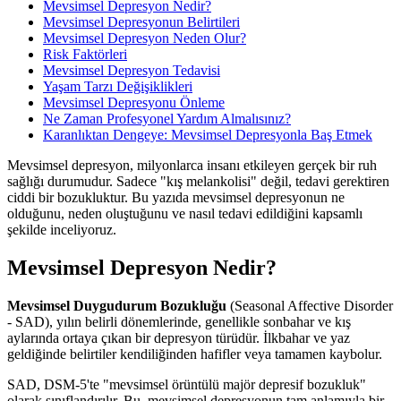
Mevsimsel Depresyon Nedir?
Mevsimsel Depresyonun Belirtileri
Mevsimsel Depresyon Neden Olur?
Risk Faktörleri
Mevsimsel Depresyon Tedavisi
Yaşam Tarzı Değişiklikleri
Mevsimsel Depresyonu Önleme
Ne Zaman Profesyonel Yardım Almalısınız?
Karanlıktan Dengeye: Mevsimsel Depresyonla Baş Etmek
Mevsimsel depresyon, milyonlarca insanı etkileyen gerçek bir ruh
sağlığı durumudur. Sadece "kış melankolisi" değil, tedavi gerektiren
ciddi bir bozukluktur. Bu yazıda mevsimsel depresyonun ne
olduğunu, neden oluştuğunu ve nasıl tedavi edildiğini kapsamlı
şekilde inceliyoruz.
Mevsimsel Depresyon Nedir?
Mevsimsel Duygudurum Bozukluğu
(Seasonal Affective Disorder
- SAD), yılın belirli dönemlerinde, genellikle sonbahar ve kış
aylarında ortaya çıkan bir depresyon türüdür. İlkbahar ve yaz
geldiğinde belirtiler kendiliğinden hafifler veya tamamen kaybolur.
SAD, DSM-5'te "mevsimsel örüntülü majör depresif bozukluk"
olarak sınıflandırılır. Bu, mevsimsel depresyonun tam anlamıyla bir