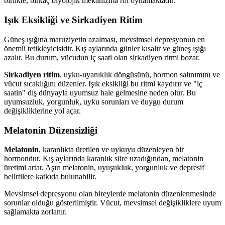
birlikte, birkaç biyolojik mekanizma rol oynamaktadır.
Işık Eksikliği ve Sirkadiyen Ritim
Güneş ışığına maruziyetin azalması, mevsimsel depresyonun en
önemli tetikleyicisidir. Kış aylarında günler kısalır ve güneş ışığı
azalır. Bu durum, vücudun iç saati olan sirkadiyen ritmi bozar.
Sirkadiyen ritim
, uyku-uyanıklık döngüsünü, hormon salınımını ve
vücut sıcaklığını düzenler. Işık eksikliği bu ritmi kaydırır ve "iç
saatin" dış dünyayla uyumsuz hale gelmesine neden olur. Bu
uyumsuzluk, yorgunluk, uyku sorunları ve duygu durum
değişikliklerine yol açar.
Melatonin Düzensizliği
Melatonin
, karanlıkta üretilen ve uykuyu düzenleyen bir
hormondur. Kış aylarında karanlık süre uzadığından, melatonin
üretimi artar. Aşırı melatonin, uyuşukluk, yorgunluk ve depresif
belirtilere katkıda bulunabilir.
Mevsimsel depresyonu olan bireylerde melatonin düzenlenmesinde
sorunlar olduğu gösterilmiştir. Vücut, mevsimsel değişikliklere uyum
sağlamakta zorlanır.