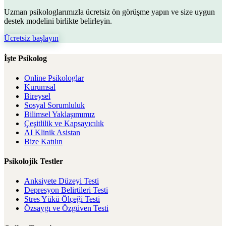
Uzman psikologlarımızla ücretsiz ön görüşme yapın ve size uygun
destek modelini birlikte belirleyin.
Ücretsiz başlayın
İşte Psikolog
Online Psikologlar
Kurumsal
Bireysel
Sosyal Sorumluluk
Bilimsel Yaklaşımımız
Çeşitlilik ve Kapsayıcılık
AI Klinik Asistan
Bize Katılın
Psikolojik Testler
Anksiyete Düzeyi Testi
Depresyon Belirtileri Testi
Stres Yükü Ölçeği Testi
Özsaygı ve Özgüven Testi