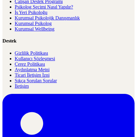
Çalışan Destek Programı
Psikolog Seçimi Nasıl Yapılır?
İş Yeri Psikoloğu
Kurumsal Psikolojik Danışmanlık
Kurumsal Psikolog
Kurumsal Wellbeing
Destek
Gizlilik Politikası
Kullanıcı Sözleşmesi
Çerez Politikası
Aydınlatma Metni
Ticari İletişim İzni
Sıkça Sorulan Sorular
İletişim