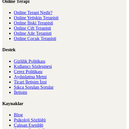
Online Terapi
Online Terapi Nedir?
Online Yetişkin Terapisti
Online İlişki Terapisti
Online Çift Terapisti
Online Aile Terapisti
Online Çocuk Terapisti
Destek
Gizlilik Politikası
Kullanıcı Sözleşmesi
Çerez Politikası
Aydınlatma Metni
Ticari İletişim İzni
Sıkça Sorulan Sorular
İletişim
Kaynaklar
Blog
Psikoloji Sözlüğü
Çalışan Esenliği