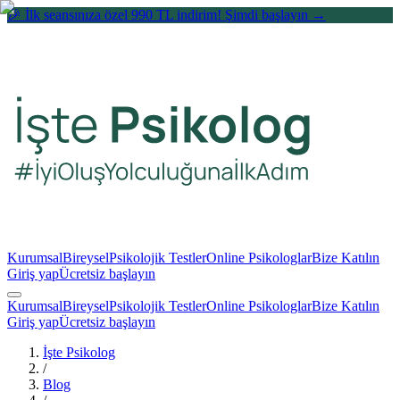
🎉 İlk seansınıza özel 990 TL indirim! Şimdi başlayın →
Kurumsal
Bireysel
Psikolojik Testler
Online Psikologlar
Bize Katılın
Giriş yap
Ücretsiz başlayın
Kurumsal
Bireysel
Psikolojik Testler
Online Psikologlar
Bize Katılın
Giriş yap
Ücretsiz başlayın
İşte Psikolog
/
Blog