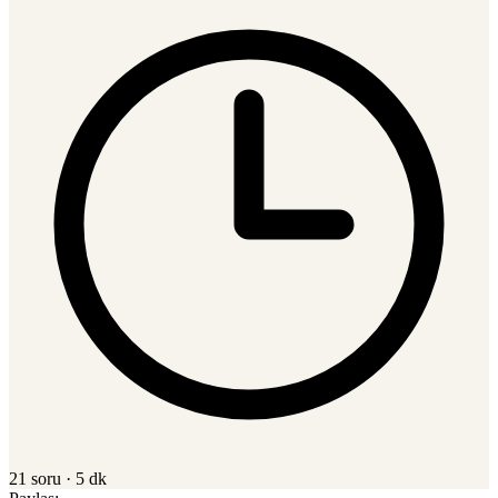
21 soru
·
5 dk