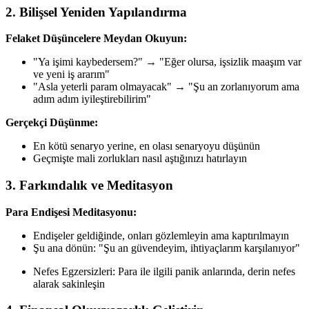
2. Bilişsel Yeniden Yapılandırma
Felaket Düşüncelere Meydan Okuyun:
"Ya işimi kaybedersem?" → "Eğer olursa, işsizlik maaşım var
ve yeni iş ararım"
"Asla yeterli param olmayacak" → "Şu an zorlanıyorum ama
adım adım iyileştirebilirim"
Gerçekçi Düşünme:
En kötü senaryo yerine, en olası senaryoyu düşünün
Geçmişte mali zorlukları nasıl aştığınızı hatırlayın
3. Farkındalık ve Meditasyon
Para Endişesi Meditasyonu:
Endişeler geldiğinde, onları gözlemleyin ama kaptırılmayın
Şu ana dönün: "Şu an güvendeyim, ihtiyaçlarım karşılanıyor"
Nefes Egzersizleri: Para ile ilgili panik anlarında, derin nefes
alarak sakinleşin