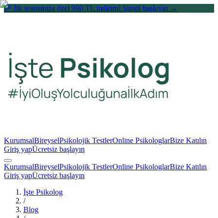
🎉 İlk seansınıza özel 990 TL indirim! Şimdi başlayın →
Kurumsal
Bireysel
Psikolojik Testler
Online Psikologlar
Bize Katılın
Giriş yap
Ücretsiz başlayın
Kurumsal
Bireysel
Psikolojik Testler
Online Psikologlar
Bize Katılın
Giriş yap
Ücretsiz başlayın
İşte Psikolog
/
Blog