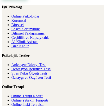
İşte Psikolog
Online Psikologlar
Kurumsal
Bireysel
Sosyal Sorumluluk
Bilimsel Yaklaşımımız
Çeşitlilik ve Kapsayıcılık
AI Klinik Asistan
Bize Katılın
Psikolojik Testler
Anksiyete Düzeyi Testi
Depresyon Belirtileri Testi
Stres Yükü Ölçeği Testi
Özsaygı ve Özgüven Testi
Online Terapi
Online Terapi Nedir?
Online Yetişkin Terapisti
Online İlişki Terapisti