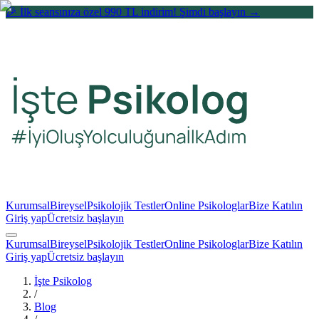
🎉 İlk seansınıza özel 990 TL indirim! Şimdi başlayın →
Kurumsal
Bireysel
Psikolojik Testler
Online Psikologlar
Bize Katılın
Giriş yap
Ücretsiz başlayın
Kurumsal
Bireysel
Psikolojik Testler
Online Psikologlar
Bize Katılın
Giriş yap
Ücretsiz başlayın
İşte Psikolog
/
Blog