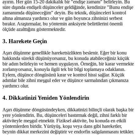
ayırın. Her gün 15-20 dakikalık bir "endişe zamanı" belirleyin. Bu
süre dışında endişeli düşünceler geldiğinde, kendinize "Bunu endişe
zamanımda düşüneceğim" deyin. Bu teknik, düşünceleri kontrol
altına almanıza yardımcı olur ve gün boyunca zihninizi serbest
bırakır. Araştırmalar, bu yöntemin anksiyete belirtilerini önemli
ölçüde azalttığını göstermektedir.
3. Harekete Geçin
Aşırı düşünme genellikle hareketsizlikten beslenir. Eğer bir konu
hakkında sürekli düşünüyorsanız, bu konuda atabileceğiniz küçük
bir adım belirleyin ve hemen uygulayın. Örneğin, bir karar vermekte
zorlanıyorsanız, konuyla ilgili tek bir bilgi toplamaya odaklanın.
Eylem, düşünce döngüsünü kırar ve kontrol hissi sağlar. Küçük
adımlar bile zihni meşgul eder ve düşünce sarmalından çıkmanıza
yardımcı olur.
4. Dikkatinizi Yeniden Yönlendirin
Aşırı düşünme döngüsündeyken, dikkatinizi bilinçli olarak başka bir
yere yönlendirin. Bu, düşünceleri bastırmak değil, zihni farklı bir
aktiviteyle meşgul etmektir. Fiziksel aktivite, bu konuda en etkili
yöntemlerden biridir. Yürüyüş, koşu veya dans gibi hareketler,
beynin dikkat merkezini değiştirir ve endorfin salgılanmasını tetikler.