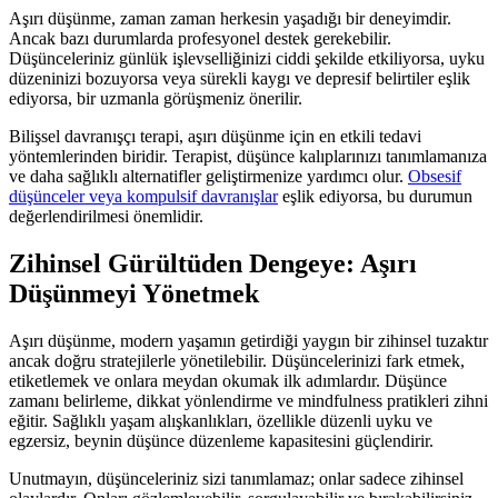
Aşırı düşünme, zaman zaman herkesin yaşadığı bir deneyimdir.
Ancak bazı durumlarda profesyonel destek gerekebilir.
Düşünceleriniz günlük işlevselliğinizi ciddi şekilde etkiliyorsa, uyku
düzeninizi bozuyorsa veya sürekli kaygı ve depresif belirtiler eşlik
ediyorsa, bir uzmanla görüşmeniz önerilir.
Bilişsel davranışçı terapi, aşırı düşünme için en etkili tedavi
yöntemlerinden biridir. Terapist, düşünce kalıplarınızı tanımlamanıza
ve daha sağlıklı alternatifler geliştirmenize yardımcı olur.
Obsesif
düşünceler veya kompulsif davranışlar
eşlik ediyorsa, bu durumun
değerlendirilmesi önemlidir.
Zihinsel Gürültüden Dengeye: Aşırı
Düşünmeyi Yönetmek
Aşırı düşünme, modern yaşamın getirdiği yaygın bir zihinsel tuzaktır
ancak doğru stratejilerle yönetilebilir. Düşüncelerinizi fark etmek,
etiketlemek ve onlara meydan okumak ilk adımlardır. Düşünce
zamanı belirleme, dikkat yönlendirme ve mindfulness pratikleri zihni
eğitir. Sağlıklı yaşam alışkanlıkları, özellikle düzenli uyku ve
egzersiz, beynin düşünce düzenleme kapasitesini güçlendirir.
Unutmayın, düşünceleriniz sizi tanımlamaz; onlar sadece zihinsel