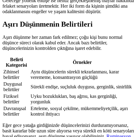
Geleceğe yönelik endişe ise henüz gerçekleşmemiş olaylar hakkında
felaket senaryoları üretmektir. Her iki form da kişinin şimdiki ana
odaklanmasını engeller ve yaşam kalitesini düşürür.
Aşırı Düşünmenin Belirtileri
Aşırı düşünme her zaman fark edilmez; çoğu kişi bunu normal
düşünce süreci olarak kabul eder. Ancak bazı belirtiler,
düşüncelerinizin kontrolden çıktığına işaret edebilir.
Belirti
Örnekler
Kategorisi
Zihinsel
Aynı düşüncelerin sürekli tekrarlanması, karar
belirtiler
verememe, konsantrasyon güçlüğü
Duygusal
Sürekli endişe, suçluluk duygusu, gerginlik, sinirlilik
belirtiler
Fiziksel
Uyku bozuklukları, baş ağrısı, kas gerginliği,
belirtiler
yorgunluk
Davranışsal
Erteleme, sosyal çekilme, mükemmeliyetçilik, aşırı
belirtiler
kontrol ihtiyacı
Eğer gece yatağa girdiğinizde düşüncelerinizi durduramıyorsanız,
basit kararlar bile uzun süre alıyorsa veya sürekli en kötü senaryoları
hayal ediyorsanız, aşırı düşünme yaşıyor olabilirsiniz.
Ruminasyon