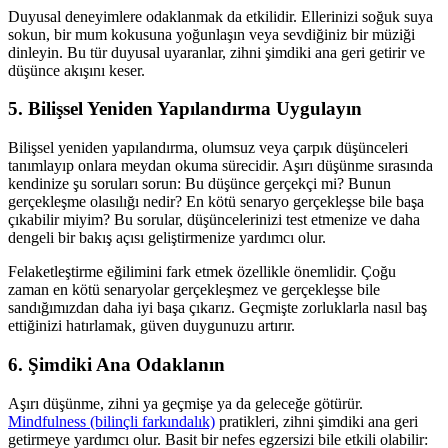
Duyusal deneyimlere odaklanmak da etkilidir. Ellerinizi soğuk suya
sokun, bir mum kokusuna yoğunlaşın veya sevdiğiniz bir müziği
dinleyin. Bu tür duyusal uyaranlar, zihni şimdiki ana geri getirir ve
düşünce akışını keser.
5. Bilişsel Yeniden Yapılandırma Uygulayın
Bilişsel yeniden yapılandırma, olumsuz veya çarpık düşünceleri
tanımlayıp onlara meydan okuma sürecidir. Aşırı düşünme sırasında
kendinize şu soruları sorun: Bu düşünce gerçekçi mi? Bunun
gerçekleşme olasılığı nedir? En kötü senaryo gerçekleşse bile başa
çıkabilir miyim? Bu sorular, düşüncelerinizi test etmenize ve daha
dengeli bir bakış açısı geliştirmenize yardımcı olur.
Felaketleştirme eğilimini fark etmek özellikle önemlidir. Çoğu
zaman en kötü senaryolar gerçekleşmez ve gerçekleşse bile
sandığımızdan daha iyi başa çıkarız. Geçmişte zorluklarla nasıl baş
ettiğinizi hatırlamak, güven duygunuzu artırır.
6. Şimdiki Ana Odaklanın
Aşırı düşünme, zihni ya geçmişe ya da geleceğe götürür.
Mindfulness (bilinçli farkındalık)
pratikleri, zihni şimdiki ana geri
getirmeye yardımcı olur. Basit bir nefes egzersizi bile etkili olabilir: