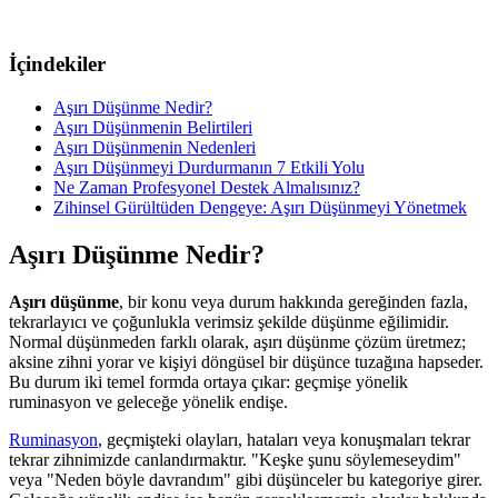
İçindekiler
Aşırı Düşünme Nedir?
Aşırı Düşünmenin Belirtileri
Aşırı Düşünmenin Nedenleri
Aşırı Düşünmeyi Durdurmanın 7 Etkili Yolu
Ne Zaman Profesyonel Destek Almalısınız?
Zihinsel Gürültüden Dengeye: Aşırı Düşünmeyi Yönetmek
Aşırı Düşünme Nedir?
Aşırı düşünme
, bir konu veya durum hakkında gereğinden fazla,
tekrarlayıcı ve çoğunlukla verimsiz şekilde düşünme eğilimidir.
Normal düşünmeden farklı olarak, aşırı düşünme çözüm üretmez;
aksine zihni yorar ve kişiyi döngüsel bir düşünce tuzağına hapseder.
Bu durum iki temel formda ortaya çıkar: geçmişe yönelik
ruminasyon ve geleceğe yönelik endişe.
Ruminasyon
, geçmişteki olayları, hataları veya konuşmaları tekrar
tekrar zihnimizde canlandırmaktır. "Keşke şunu söylemeseydim"
veya "Neden böyle davrandım" gibi düşünceler bu kategoriye girer.