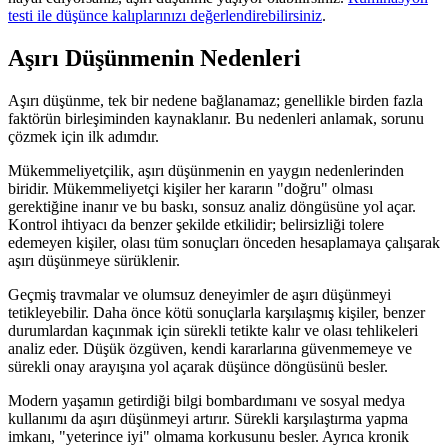
testi ile düşünce kalıplarınızı değerlendirebilirsiniz
.
Aşırı Düşünmenin Nedenleri
Aşırı düşünme, tek bir nedene bağlanamaz; genellikle birden fazla
faktörün birleşiminden kaynaklanır. Bu nedenleri anlamak, sorunu
çözmek için ilk adımdır.
Mükemmeliyetçilik, aşırı düşünmenin en yaygın nedenlerinden
biridir. Mükemmeliyetçi kişiler her kararın "doğru" olması
gerektiğine inanır ve bu baskı, sonsuz analiz döngüsüne yol açar.
Kontrol ihtiyacı da benzer şekilde etkilidir; belirsizliği tolere
edemeyen kişiler, olası tüm sonuçları önceden hesaplamaya çalışarak
aşırı düşünmeye sürüklenir.
Geçmiş travmalar ve olumsuz deneyimler de aşırı düşünmeyi
tetikleyebilir. Daha önce kötü sonuçlarla karşılaşmış kişiler, benzer
durumlardan kaçınmak için sürekli tetikte kalır ve olası tehlikeleri
analiz eder. Düşük özgüven, kendi kararlarına güvenmemeye ve
sürekli onay arayışına yol açarak düşünce döngüsünü besler.
Modern yaşamın getirdiği bilgi bombardımanı ve sosyal medya
kullanımı da aşırı düşünmeyi artırır. Sürekli karşılaştırma yapma
imkanı, "yeterince iyi" olmama korkusunu besler. Ayrıca kronik