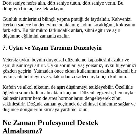
Dört saniye nefes alın, dört saniye tutun, dört saniye verin. Bu
döngüyü birkaç kez tekrarlayın.
Günlük rutinlerinizi bilinçli yapma pratiği de faydalıdır. Kahvenizi
içerken sadece bu deneyime odaklanın; tadını, sıcaklığını, kokusunu
fark edin. Bu tür mikro farkındalık anları, zihni eğitir ve aşırı
düşünme eğilimini zamanla azaltır.
7. Uyku ve Yaşam Tarzınızı Düzenleyin
Yetersiz uyku, beynin duygusal düzenleme kapasitesini azaltır ve
aşırı düşünmeyi artırır. Uyku sorunları yaşıyorsanız, uyku hijyeninizi
gözden geçirin. Yatmadan önce ekran kullanımını azaltın, düzenli bir
uyku saati belirleyin ve yatak odanızı sadece uyku için kullanın.
Kafein ve alkol tüketimi de aşırı düşünmeyi tetikleyebilir. Özellikle
öğleden sonra kafein almaktan kaçının. Düzenli egzersiz, hem uyku
kalitesini artırır hem de stres hormonlarını dengeleyerek zihni
sakinleştirir. Doğada zaman geçirmek de zihinsel dinlenme sağlar ve
düşünce döngülerini kırmaya yardımcı olur.
Ne Zaman Profesyonel Destek
Almalısınız?